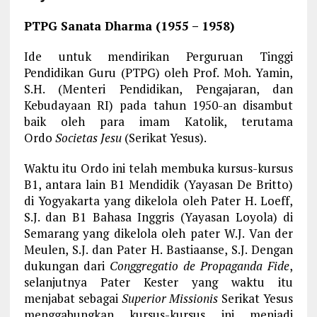
PTPG Sanata Dharma (1955 – 1958)
Ide untuk mendirikan Perguruan Tinggi
Pendidikan Guru (PTPG) oleh Prof. Moh. Yamin,
S.H. (Menteri Pendidikan, Pengajaran, dan
Kebudayaan RI) pada tahun 1950-an disambut
baik oleh para imam Katolik, terutama
Ordo
Societas Jesu
(Serikat Yesus).
Waktu itu Ordo ini telah membuka kursus-kursus
B1, antara lain B1 Mendidik (Yayasan De Britto)
di Yogyakarta yang dikelola oleh Pater H. Loeff,
S.J. dan B1 Bahasa Inggris (Yayasan Loyola) di
Semarang yang dikelola oleh pater W.J. Van der
Meulen, S.J. dan Pater H. Bastiaanse, S.J. Dengan
dukungan dari
Conggregatio de Propaganda Fide
,
selanjutnya Pater Kester yang waktu itu
menjabat sebagai
Superior Missionis
Serikat Yesus
menggabungkan kursus-kursus ini menjadi