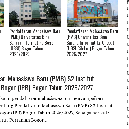
P
U
U
U
U
ru
Pendaftaran Mahasiswa Baru
Pendaftaran Mahasiswa Baru
(PMB) Universitas Bina
(PMB) Universitas Bina
U
Sarana Informatika Bogor
Sarana Informatika Cilebut
U
(UBSI) Bogor Tahun
(UBSI Cilebut) Bogor Tahun
U
2026/2027
2026/2027
U
U
U
an Mahasiswa Baru (PMB) S2 Institut
U
 Bogor (IPB) Bogor Tahun 2026/2027
U
i kami pendaftaranmahasiswa.com menyampaikan
U
entang Pendaftaran Mahasiswa Baru (PMB) S2 Institut
ogor (IPB) Bogor Tahun 2026/2027, Sebagai berikut:
U
titut Pertanian Bogor…
U