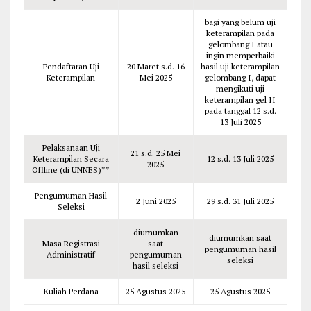
bagi yang belum uji
keterampilan pada
gelombang I atau
ingin memperbaiki
Pendaftaran Uji
20 Maret s.d. 16
hasil uji keterampilan
Keterampilan
Mei 2025
gelombang I, dapat
mengikuti uji
keterampilan gel II
pada tanggal 12 s.d.
13 Juli 2025
Pelaksanaan Uji
21 s.d. 25 Mei
Keterampilan Secara
12 s.d. 13 Juli 2025
2025
Offline (di UNNES)**
Pengumuman Hasil
2 Juni 2025
29 s.d. 31 Juli 2025
Seleksi
diumumkan
diumumkan saat
Masa Registrasi
saat
pengumuman hasil
Administratif
pengumuman
seleksi
hasil seleksi
Kuliah Perdana
25 Agustus 2025
25 Agustus 2025