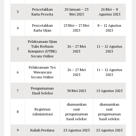
Pencetakkan
20 Januari – 23
26 Mei – 8
3
Kartu Peserta
Mei 2025
Agustus 2025
Pencetakkan
23 Mei – 27 Mei
8 – 12 Agustus
4
Kartu Ujian
2025
2025
Pelaksanaan Ujian
Tulis Berbasis
26 – 27 Mei
11 – 12 Agustus
5
Komputer (UTBK)
2025
2025
Secara Online
Pelaksanaan Tes
26 – 27 Mei
11 – 12 Agustus
6
Wawancara
2025
2025
Secara Online
Pengumuman
7
30 Mei 2025
15 Agustus 2025
Hasil Seleksi
diumumkan
diumumkan
Registrasi
saat
saat
8
Administrasi
pengumuman
pengumuman
hasil seleksi
hasil seleksi
9
Kuliah Perdana
25 Agustus 2025
25 Agustus 2025