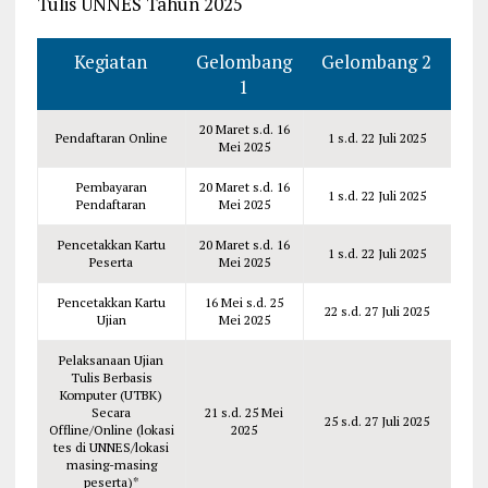
Tulis UNNES Tahun 2025
Kegiatan
Gelombang
Gelombang 2
1
20 Maret s.d. 16
Pendaftaran Online
1 s.d. 22 Juli 2025
Mei 2025
Pembayaran
20 Maret s.d. 16
1 s.d. 22 Juli 2025
Pendaftaran
Mei 2025
Pencetakkan Kartu
20 Maret s.d. 16
1 s.d. 22 Juli 2025
Peserta
Mei 2025
Pencetakkan Kartu
16 Mei s.d. 25
22 s.d. 27 Juli 2025
Ujian
Mei 2025
Pelaksanaan Ujian
Tulis Berbasis
Komputer (UTBK)
Secara
21 s.d. 25 Mei
25 s.d. 27 Juli 2025
Offline/Online (lokasi
2025
tes di UNNES/lokasi
masing-masing
peserta)*