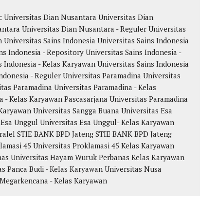
k:
Universitas Dian Nusantara
Universitas Dian
antara
Universitas Dian Nusantara - Reguler
Universitas
n
Universitas Sains Indonesia
Universitas Sains Indonesia
ns Indonesia - Repository
Universitas Sains Indonesia -
s Indonesia - Kelas Karyawan
Universitas Sains Indonesia
Indonesia - Reguler
Universitas Paramadina
Universitas
itas Paramadina
Universitas Paramadina - Kelas
a - Kelas Karyawan
Pascasarjana Universitas Paramadina
Karyawan Universitas Sangga Buana
Universitas Esa
 Esa Unggul
Universitas Esa Unggul- Kelas Karyawan
ralel
STIE BANK BPD Jateng
STIE BANK BPD Jateng
klamasi 45
Universitas Proklamasi 45 Kelas Karyawan
nas
Universitas Hayam Wuruk Perbanas Kelas Karyawan
as Panca Budi - Kelas Karyawan
Universitas Nusa
 Megarkencana - Kelas Karyawan