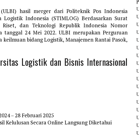
P
U
l (ULBI) hasil merger dari Politeknik Pos Indonesia
U
 Logistik Indonesia (STIMLOG) Berdasarkan Surat
U
, Riset, dan Teknologi Republik Indonesia Nomor
U
da tanggal 24 Mei 2022. ULBI merupakan Perguruan
a keilmuan bidang Logistik, Manajemen Rantai Pasok,
U
U
U
sitas Logistik dan Bisnis Internasional
U
U
U
U
U
U
024 – 28 Februari 2025
il Kelulusan Secara Online Langsung Diketahui
U
U