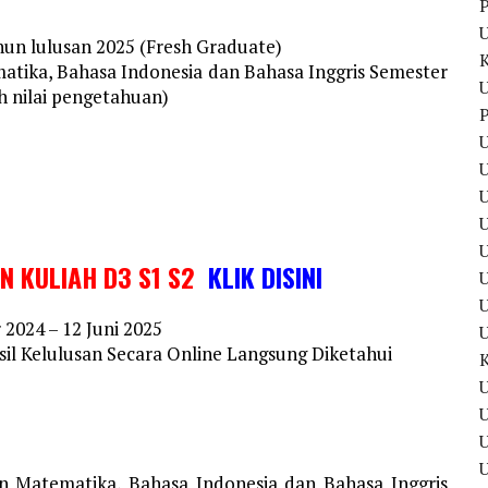
P
hun lulusan 2025 (Fresh Graduate)
matika, Bahasa Indonesia dan Bahasa Inggris Semester
U
h nilai pengetahuan)
P
U
U
U
IN KULIAH D3 S1 S2
KLIK DISINI
U
2024 – 12 Juni 2025
il Kelulusan Secara Online Langsung Diketahui
U
U
an Matematika, Bahasa Indonesia dan Bahasa Inggris