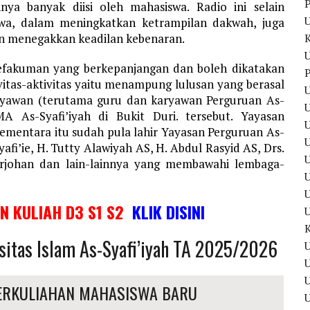
P
nya banyak diisi oleh mahasiswa. Radio ini selain
iswa, dalam meningkatkan ketrampilan dakwah, juga
 menegakkan keadilan kebenaran.
U
efakuman yang berkepanjangan dan boleh dikatakan
P
itas-aktivitas yaitu menampung lulusan yang berasal
U
ryawan (terutama guru dan karyawan Perguruan As-
U
 As-Syafi’iyah di Bukit Duri. tersebut. Yayasan
, sementara itu sudah pula lahir Yayasan Perguruan As-
fi’ie, H. Tutty Alawiyah AS, H. Abdul Rasyid AS, Drs.
U
arjohan dan lain-lainnya yang membawahi lembaga-
U
IN KULIAH D3 S1 S2
KLIK DISINI
sitas Islam As-Syafi’iyah TA 2025/2026
U
U
ERKULIAHAN MAHASISWA BARU