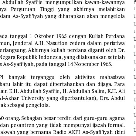
P
H. Abdullah Syafi’ie mengumpulkan kawan-kawannya
U
ya Perguruan Tinggi yang akhirnya melahirkan
slam As-Syafi’iyah yang diharapkan akan mengelola
U
U
U
pada tanggal 1 Oktober 1965 dengan Kuliah Perdana
U
amun, Jenderal A.H. Nasution cedera dalam peristiwa
U
erlangsung. Akhirnya kuliah perdana diganti oleh Dr.
U
gara Republik Indonesia, yang dilaksanakan setelah
U
s As-Syafi’iyah, pada tanggal 14 Nopember 1965.
U
I banyak terganggu oleh aktivitas mahasiswa
U
aru lahir itu dapat dipertahankan dan dijaga. Para
U
in K.H. Abdullah Syafi’ie, H. Abdullah Salim, K.H. Ali
U
l-Azhar University yang diperbantukan), Drs. Abdul
ak sebagai pengelola.
U
 orang. Sebagian besar terdiri dari guru-guru agama
U
an pesantren yang tidak mempunyai ijazah formal.
U
Dakwah yang bernama Radio AKPI As-Syafi’iyah (kini