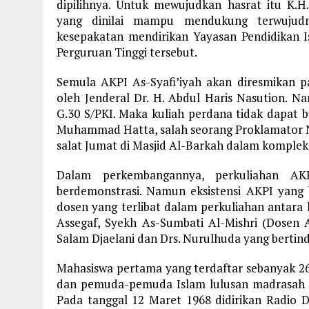
dipilihnya. Untuk mewujudkan hasrat itu K.
yang dinilai mampu mendukung terwujudn
kesepakatan mendirikan Yayasan Pendidikan I
Perguruan Tinggi tersebut.
Semula AKPI As-Syafi’iyah akan diresmikan 
oleh Jenderal Dr. H. Abdul Haris Nasution. N
G.30 S/PKI. Maka kuliah perdana tidak dapat b
Muhammad Hatta, salah seorang Proklamator Ne
salat Jumat di Masjid Al-Barkah dalam komplek
Dalam perkembangannya, perkuliahan AKP
berdemonstrasi. Namun eksistensi AKPI yang b
dosen yang terlibat dalam perkuliahan antara la
Assegaf, Syekh As-Sumbati Al-Mishri (Dosen A
Salam Djaelani dan Drs. Nurulhuda yang bertind
Mahasiswa pertama yang terdaftar sebanyak 260
dan pemuda-pemuda Islam lulusan madrasah d
Pada tanggal 12 Maret 1968 didirikan Radio 