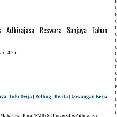
P
U
as Adhirajasa Reswara Sanjaya Tahun
P
U
U
ari 2023
U
U
U
aya
|
Info Kerja
|
Polling
|
Berita
|
Lowongan Kerja
U
Mahasiswa Baru (PMB) S2 Universitas Adhirajasa