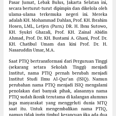
Pasar Jumat, Lebak Bulus, Jakarta Selatan ini,
secara berturut-turut dipimpin dan dikelola oleh
ulama-ulama terkemuka negeri ini. Mereka
adalah KH. Mohammad Dahlan, Prof. KH. Ibrahim
Hosen, LML, Letjen (Purn.) DR. H. Ibnu Sutowo,
KH. Syukri Ghazali, Prof. KH. Zainal Abidin
Ahmad, Prof. Dr. KH. Bustami A. Ghani, Prof. Dr.
KH. Chatibul Umam dan kini Prof. Dr. H.
Nasaruddin Umar, M.A.
Saat PTIQ bertransformasi dari Perguruan Tinggi
(sekarang setara Sekolah Tinggi) menjadi
Institut, nama PTIQ pernah berubah menjadi
Institut Studi Ilmu Al-Qur’an (ISIQ). Namun
perubahan nama PTIQ menjadi ISIQ mengalami
penolakan dari banyak pihak, alasannya nama
PTIQ sudah ikonik terutama di kalangan alumnus
juga masyarakat yang menggeluti dunia MTQ
saat itu. Untuk mengembalikan nama PTIQ,
namun tidak ingin timbul kerancuan jika ada dua