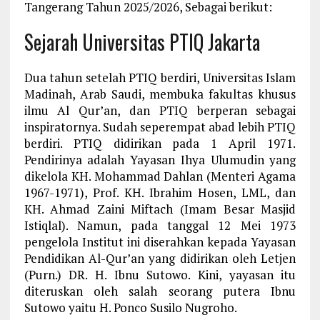
Tangerang Tahun 2025/2026, Sebagai berikut:
Sejarah Universitas PTIQ Jakarta
Dua tahun setelah PTIQ berdiri, Universitas Islam
Madinah, Arab Saudi, membuka fakultas khusus
ilmu Al Qur’an, dan PTIQ berperan sebagai
inspiratornya. Sudah seperempat abad lebih PTIQ
berdiri. PTIQ didirikan pada 1 April 1971.
Pendirinya adalah Yayasan Ihya Ulumudin yang
dikelola KH. Mohammad Dahlan (Menteri Agama
1967-1971), Prof. KH. Ibrahim Hosen, LML, dan
KH. Ahmad Zaini Miftach (Imam Besar Masjid
Istiqlal). Namun, pada tanggal 12 Mei 1973
pengelola Institut ini diserahkan kepada Yayasan
Pendidikan Al-Qur’an yang didirikan oleh Letjen
(Purn.) DR. H. Ibnu Sutowo. Kini, yayasan itu
diteruskan oleh salah seorang putera Ibnu
Sutowo yaitu H. Ponco Susilo Nugroho.