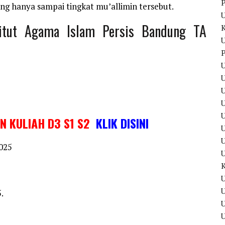
P
g hanya sampai tingkat mu’allimin tersebut.
titut Agama Islam Persis Bandung TA
U
P
U
U
U
IN KULIAH D3 S1 S2
KLIK DISINI
U
2025
U
U
.