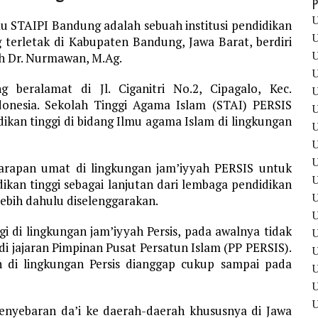
P
U
u STAIPI Bandung adalah sebuah institusi pendidikan
U
 terletak di Kabupaten Bandung, Jawa Barat, berdiri
U
eh Dr. Nurmawan, M.Ag.
U
 beralamat di Jl. Ciganitri No.2, Cipagalo, Kec.
U
donesia. Sekolah Tinggi Agama Islam (STAI) PERSIS
U
kan tinggi di bidang Ilmu agama Islam di lingkungan
U
U
U
harapan umat di lingkungan jam’iyyah PERSIS untuk
U
kan tinggi sebagai lanjutan dari lembaga pendidikan
U
ebih dahulu diselenggarakan.
U
i di lingkungan jam’iyyah Persis, pada awalnya tidak
i jajaran Pimpinan Pusat Persatun Islam (PP PERSIS).
U
 di lingkungan Persis dianggap cukup sampai pada
U
U
enyebaran da’i ke daerah-daerah khususnya di Jawa