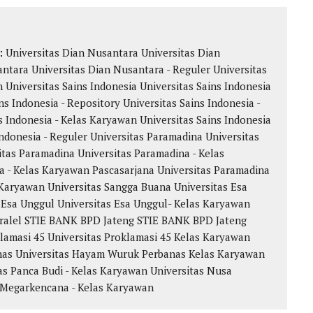
k:
Universitas Dian Nusantara
Universitas Dian
antara
Universitas Dian Nusantara - Reguler
Universitas
n
Universitas Sains Indonesia
Universitas Sains Indonesia
ns Indonesia - Repository
Universitas Sains Indonesia -
s Indonesia - Kelas Karyawan
Universitas Sains Indonesia
Indonesia - Reguler
Universitas Paramadina
Universitas
itas Paramadina
Universitas Paramadina - Kelas
a - Kelas Karyawan
Pascasarjana Universitas Paramadina
Karyawan Universitas Sangga Buana
Universitas Esa
 Esa Unggul
Universitas Esa Unggul- Kelas Karyawan
ralel
STIE BANK BPD Jateng
STIE BANK BPD Jateng
klamasi 45
Universitas Proklamasi 45 Kelas Karyawan
nas
Universitas Hayam Wuruk Perbanas Kelas Karyawan
as Panca Budi - Kelas Karyawan
Universitas Nusa
 Megarkencana - Kelas Karyawan