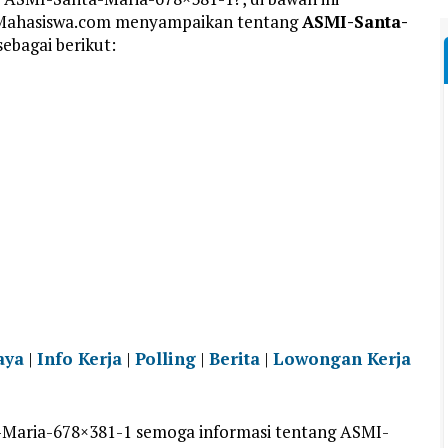
nMahasiswa.com menyampaikan tentang
ASMI-Santa-
sebagai berikut:
aya
|
Info Kerja
|
Polling
|
Berita
|
Lowongan Kerja
Maria-678×381-1 semoga informasi tentang ASMI-