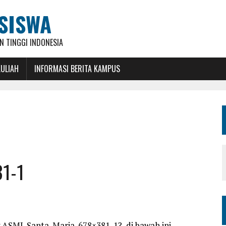
SISWA
 TINGGI INDONESIA
KULIAH
INFORMASI BERITA KAMPUS
81-1
 ASMI-Santa-Maria-678×381-1?, di bawah ini