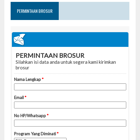
PERMINTAAN BROSUR