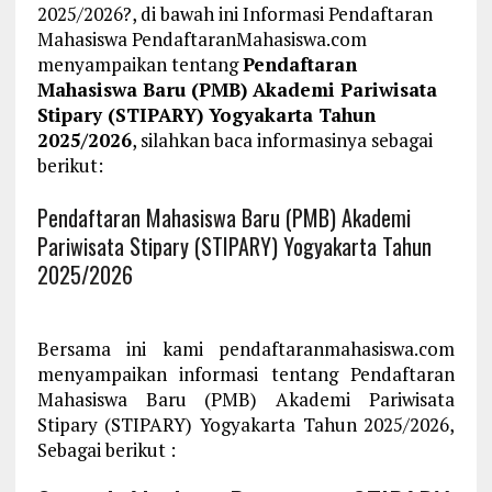
2025/2026?, di bawah ini Informasi Pendaftaran
Mahasiswa PendaftaranMahasiswa.com
menyampaikan tentang
Pendaftaran
Mahasiswa Baru (PMB) Akademi Pariwisata
Stipary (STIPARY) Yogyakarta Tahun
2025/2026
, silahkan baca informasinya sebagai
berikut:
Pendaftaran Mahasiswa Baru (PMB) Akademi
Pariwisata Stipary (STIPARY) Yogyakarta Tahun
2025/2026
Bersama ini kami pendaftaranmahasiswa.com
menyampaikan informasi tentang Pendaftaran
Mahasiswa Baru (PMB) Akademi Pariwisata
Stipary (STIPARY) Yogyakarta Tahun 2025/2026,
Sebagai berikut :