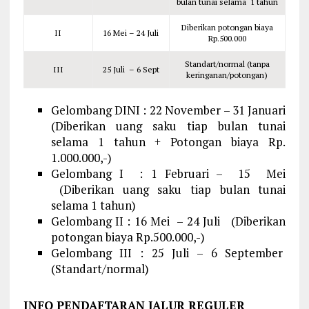
bulan tunai selama 1 tahun
Diberikan potongan biaya
II
16 Mei – 24 Juli
Rp.500.000
Standart/normal (tanpa
III
25 Juli – 6 Sept
keringanan/potongan)
Gelombang DINI : 22 November – 31 Januari
(Diberikan uang saku tiap bulan tunai
selama 1 tahun + Potongan biaya Rp.
1.000.000,-)
Gelombang I : 1 Februari – 15 Mei
(Diberikan uang saku tiap bulan tunai
selama 1 tahun)
Gelombang II : 16 Mei – 24 Juli (Diberikan
potongan biaya Rp.500.000,-)
Gelombang III : 25 Juli – 6 September
(Standart/normal)
INFO PENDAFTARAN JALUR REGULER