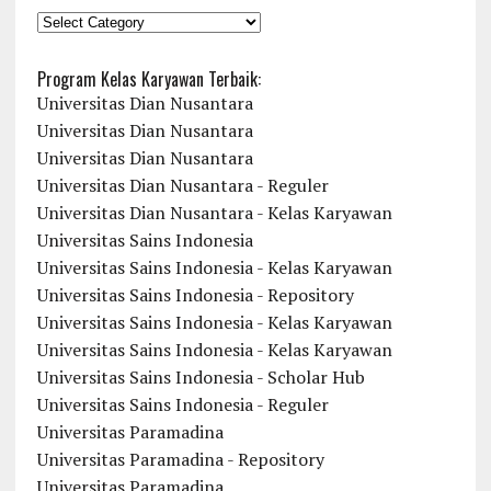
KATEGORI
Program Kelas Karyawan Terbaik:
Universitas Dian Nusantara
Universitas Dian Nusantara
Universitas Dian Nusantara
Universitas Dian Nusantara - Reguler
Universitas Dian Nusantara - Kelas Karyawan
Universitas Sains Indonesia
Universitas Sains Indonesia - Kelas Karyawan
Universitas Sains Indonesia - Repository
Universitas Sains Indonesia - Kelas Karyawan
Universitas Sains Indonesia - Kelas Karyawan
Universitas Sains Indonesia - Scholar Hub
Universitas Sains Indonesia - Reguler
Universitas Paramadina
Universitas Paramadina - Repository
Universitas Paramadina