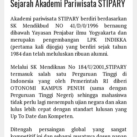
Sejarah Akademi Pariwisata STIPARY
Akademi pariwisata STIPARY berdiri berdasarkan
SK Mendikbud NO 41/D/0/1996 bernaung
dibawah Yayasan Penjabar ilmu Yogyakarta dan
merupakn pengembangan LPK INDIKKA
(pertama kali dijogja) yang berdiri sejak tahun
1984 dan telah meluluskan ribuan alumni.
Melalui SK Mendiknas No 184/U/2001,STIPARY
termasuk salah satu Perguruan Tinggi di
Indonesia yang oleh Pemerintah RI diberi
OTONOMI KAMPUS PENUH (sama dengan
Perguruan Tinggi Negeri) sehingga mahasiswa
tidak perlu lagi menempuh ujian negara dan akan
lulus lebih cepat dengan standart lulusan yang
Up To Date dan Kompeten.
Ditengah persaingan global yang sangat
kompetitif ini dan sebagai pusatnya dosen papan