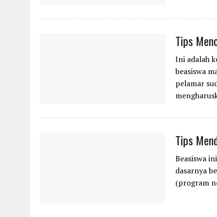
Tips Menc
Ini adalah 
beasiswa m
pelamar su
mengharus
Tips Men
Beasiswa in
dasarnya be
(program no