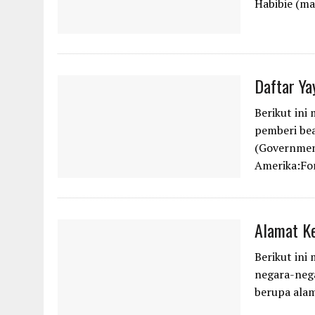
Habibie (ma
Daftar Ya
Berikut ini
pemberi bea
(Governmen
Amerika:Fo
Alamat Ke
Berikut ini
negara-nega
berupa ala