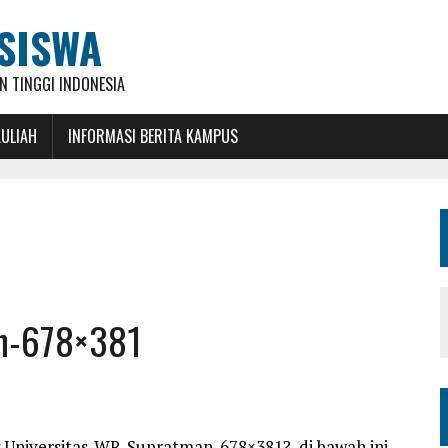
SISWA
 TINGGI INDONESIA
KULIAH
INFORMASI BERITA KAMPUS
n-678×381
 Universitas-WR-Supratman-678×381?, di bawah ini