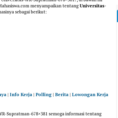
nMahasiswa.com menyampaikan tentang
Universitas-
masinya sebagai berikut:
aya
|
Info Kerja
|
Polling
|
Berita
|
Lowongan Kerja
-WR-Supratman-678×381 semoga informasi tentang