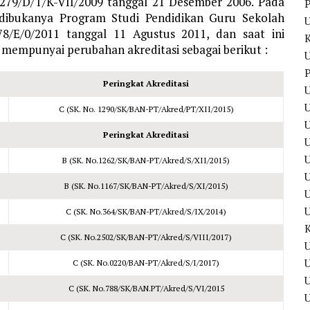
2279/D/T/K-VII/2009 tanggal 21 Desember 2006. Pada
P
dibukanya Program Studi Pendidikan Guru Sekolah
8/E/0/2011 tanggal 11 Agustus 2011, dan saat ini
 mempunyai perubahan akreditasi sebagai berikut :
U
P
Peringkat Akreditasi
U
U
C (SK. No. 1290/SK/BAN-PT/Akred/PT/XII/2015)
Peringkat Akreditasi
U
B (SK. No.1262/SK/BAN-PT/Akred/S/XII/2015)
U
B (SK. No.1167/SK/BAN-PT/Akred/S/XI/2015)
C (SK. No.364/SK/BAN-PT/Akred/S/IX/2014)
C (SK. No.2502/SK/BAN-PT/Akred/S/VIII/2017)
U
U
C (SK. No.0220/BAN-PT/Akred/S/I/2017)
C (SK. No.788/SK/BAN.PT/Akred/S/VI/2015