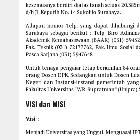
kesemuanya berdiri diatas tanah seluas 20.385
d/h Jl. Keputih No. 14 Sukolilo Surabaya.
Adapun nomor Telp. yang dapat dihubungi da
Surabaya sebagai berikut : Telp. Biro Admini
Akademik Kemahasiswaan (BAAK) (031) 5945254
Fak. Teknik (031) 72177762, Fak. Ilmu Sosial 
Pasca Sarjana (031) 5947648
Untuk tenaga pengajar tetap berjumlah 84 oran
orang Dosen DPK. Sedangkan untuk Dosen Luar 
Negeri dan Instansi-instansi pemerintah yan
Fakultas Universitas “WR. Supratman” (Unipra) 
VISI dan MISI
Visi :
Menjadi Universitas yang Unggul, Menguasai IP