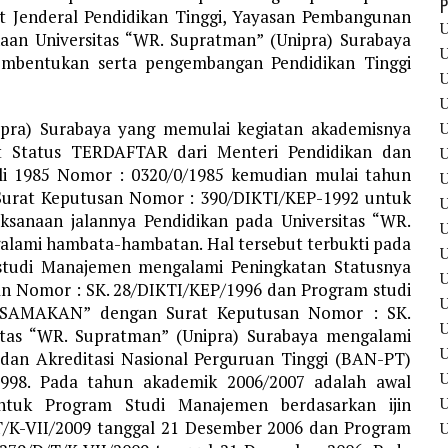
P
t Jenderal Pendidikan Tinggi, Yayasan Pembangunan
U
aan Universitas “WR. Supratman” (Unipra) Surabaya
U
 pembentukan serta pengembangan Pendidikan Tinggi
U
U
ipra) Surabaya yang memulai kegiatan akademisnya
U
 Status TERDAFTAR dari Menteri Pendidikan dan
U
uli 1985 Nomor : 0320/0/1985 kemudian mulai tahun
U
Surat Keputusan Nomor : 390/DIKTI/KEP-1992 untuk
U
ksanaan jalannya Pendidikan pada Universitas “WR.
U
alami hambata-hambatan. Hal tersebut terbukti pada
U
studi Manajemen mengalami Peningkatan Statusnya
U
 Nomor : SK. 28/DIKTI/KEP/1996 dan Program studi
U
“DISAMAKAN” dengan Surat Keputusan Nomor : SK.
itas “WR. Supratman” (Unipra) Surabaya mengalami
U
dan Akreditasi Nasional Perguruan Tinggi (BAN-PT)
1998. Pada tahun akademik 2006/2007 adalah awal
U
ntuk Program Studi Manajemen berdasarkan ijin
/T/K-VII/2009 tanggal 21 Desember 2006 dan Program
U