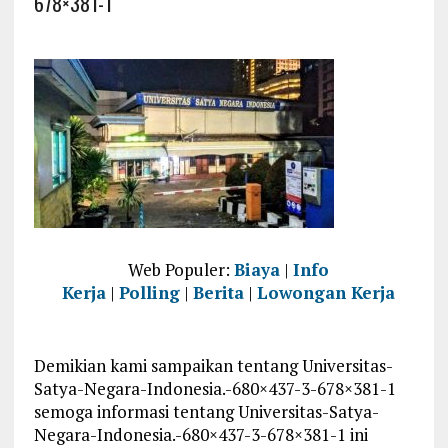
678×381-1
Web Populer:
Biaya
|
Info
Kerja
|
Polling
|
Berita
|
Lowongan Kerja
Demikian kami sampaikan tentang Universitas-
Satya-Negara-Indonesia.-680×437-3-678×381-1
semoga informasi tentang Universitas-Satya-
Negara-Indonesia.-680×437-3-678×381-1 ini