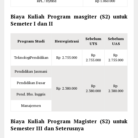
RPL / Hybrid
Rp 1.060.000
Biaya Kuliah Program masgiter (S2) untuk
Semeter I dan II
Sebelum
Sebelum
Program Studi
Herregistrasi
UTS
UAS
Rp
Rp
TeknologiPendidikan
Rp 2.755.000
2.755.000
2.755.000
Pendidikan Jasmani
Pendidikan Dasar
Rp
Rp
Rp 2.380.000
2.380.000
2.380.000
Pend. Bhs. lnggris
Manajemen
Biaya Kuliah Program Magister (S2) untuk
Semester III dan Seterusnya