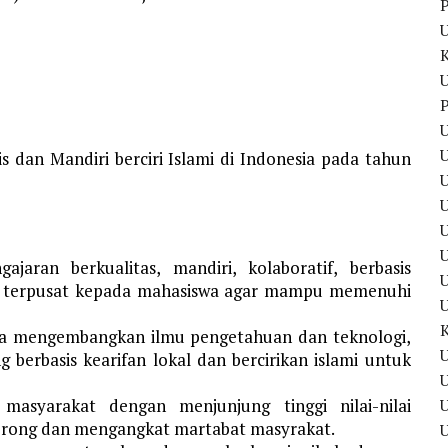
P
U
P
U
U
 dan Mandiri berciri Islami di Indonesia pada tahun
U
U
aran berkualitas, mandiri, kolaboratif, berbasis
yang terpusat kepada mahasiswa agar mampu memenuhi
ka mengembangkan ilmu pengetahuan dan teknologi,
U
 berbasis kearifan lokal dan bercirikan islami untuk
U
asyarakat dengan menjunjung tinggi nilai-nilai
dorong dan mengangkat martabat masyrakat.