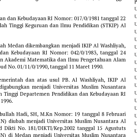
P
U
U
kan dan Kebudayaan RI Nomor: 017/0/1981 tanggal 22
U
ah Tinggi Keguruan dan Ilmu Pendidikan (STKIP) Al
U
U
yah Medan dikembangkan menjadi IKIP Al Washliyah,
U
 dan Kebudayaan RI Nomor: 042/0/1983, tanggal 24
U
kan Akademi Matematika dan Ilmu Pengetahuan Alam
U
d No. 01/11/0/1990, tanggal 11 Maret 1990.
U
U
emerintah dan atas usul PB. Al Washliyah, IKIP Al
U
igabungkan menjadi Universitas Muslim Nusantara
U
an Tinggi Departemen Pendidikan dan Kebudayaan RI
 1996.
U
sbullah Hadi, SH, M.Kn Nomor: 19 tanggal 8 Februari
N) diubah menjadi Universitas Muslim Nusantara Al
U
 Dikti No. 181/DIKTI/Kep.2002 tanggal 15 Agustuts
U
N) di Medan menjadi Universitas Muslim Nusantara