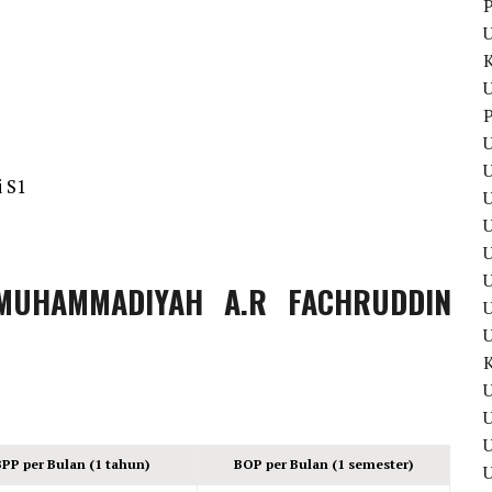
P
U
P
U
U
i S1
U
U
 MUHAMMADIYAH A.R FACHRUDDIN
U
U
BPP per Bulan (1 tahun)
BOP per Bulan (1 semester)