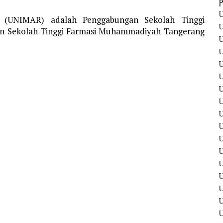
P
U
n (UNIMAR) adalah Penggabungan Sekolah Tinggi
U
n Sekolah Tinggi Farmasi Muhammadiyah Tangerang
U
U
U
U
U
U
U
U
U
U
U
U
U