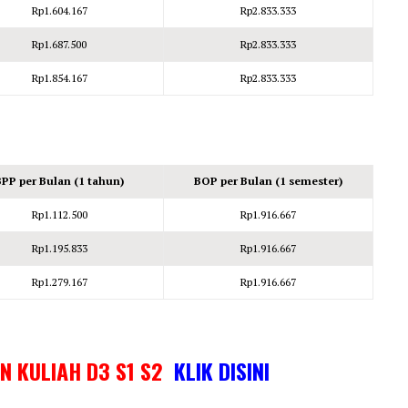
Rp1.604.167
Rp2.833.333
Rp1.687.500
Rp2.833.333
Rp1.854.167
Rp2.833.333
BPP per Bulan (1 tahun)
BOP per Bulan (1 semester)
Rp1.112.500
Rp1.916.667
Rp1.195.833
Rp1.916.667
Rp1.279.167
Rp1.916.667
IN KULIAH D3 S1 S2
KLIK DISINI