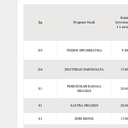
Kont
Jjg
Program Studi
Investa
1 x aw
D3
TEKNIK INFORMATIKA
9.50
D4
DESTINASI PARIWISATA
17.0
PENDIDIKAN BAHASA
S1
20.0
INGGRIS
S1
SASTRA INGGRIS
20.0
S1
SENI MUSIK
17.0