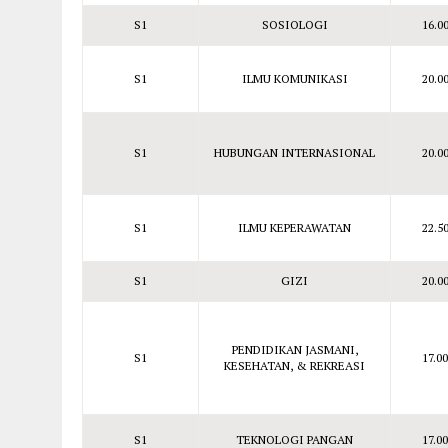
S1
SOSIOLOGI
16.0
S1
ILMU KOMUNIKASI
20.0
S1
HUBUNGAN INTERNASIONAL
20.0
S1
ILMU KEPERAWATAN
22.5
S1
GIZI
20.0
PENDIDIKAN JASMANI,
S1
17.0
KESEHATAN, & REKREASI
S1
TEKNOLOGI PANGAN
17.0