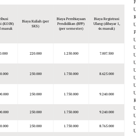
P
ribusi
Biaya Pembiayaan
Biaya Registrasi
Biaya Kuliah (per
U
si (KOIN)
Pendidikan (BPP)
Ulang (dibayar 1,
SKS)
al masuk
(per semester)
4x masuk)
P
U
U
0.000
220.000
1.250.000
7.007.500
U
00.000
250.000
1.750.000
8.625.000
U
00.000
250.000
1.750.000
9.240.000
U
00.000
250.000
1.750.000
9.240.000
U
00.000
250.000
1.750.000
8.765.000