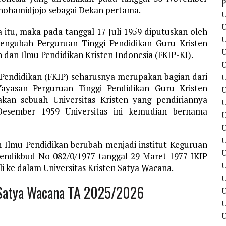
P
thohamidjojo sebagai Dekan pertama.
U
U
itu, maka pada tanggal 17 Juli 1959 diputuskan oleh
U
ngubah Perguruan Tinggi Pendidikan Guru Kristen
U
 dan Ilmu Pendidikan Kristen Indonesia (FKIP-KI).
U
Pendidikan (FKIP) seharusnya merupakan bagian dari
U
ayasan Perguruan Tinggi Pendidikan Guru Kristen
U
an sebuah Universitas Kristen yang pendiriannya
U
esember 1959 Universitas ini kemudian bernama
U
U
U
 Ilmu Pendidikan berubah menjadi institut Keguruan
U
Mendikbud No 082/0/1977 tanggal 29 Maret 1977 IKIP
i ke dalam Universitas Kristen Satya Wacana.
U
n Satya Wacana TA 2025/2026
U
U