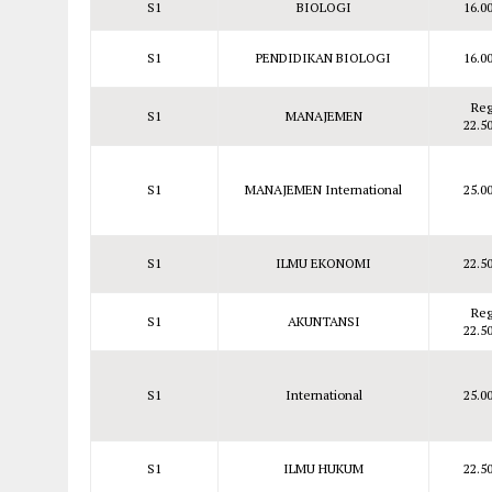
S1
BIOLOGI
16.0
S1
PENDIDIKAN BIOLOGI
16.0
Reg
S1
MANAJEMEN
22.5
S1
MANAJEMEN International
25.0
S1
ILMU EKONOMI
22.5
Reg
S1
AKUNTANSI
22.5
S1
International
25.0
S1
ILMU HUKUM
22.5