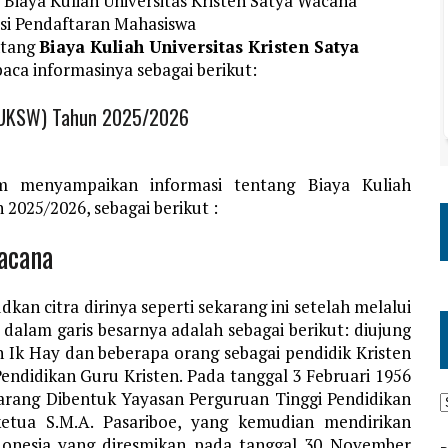
Biaya Kuliah Universitas Kristen Satya Wacana
asi Pendaftaran Mahasiswa
ntang
Biaya Kuliah Universitas Kristen Satya
 baca informasinya sebagai berikut:
a (UKSW) Tahun 2025/2026
m menyampaikan informasi tentang Biaya Kuliah
2025/2026, sebagai berikut :
Wacana
an citra dirinya seperti sekarang ini setelah melalui
lam garis besarnya adalah sebagai berikut: diujung
 Ik Hay dan beberapa orang sebagai pendidik Kristen
endidikan Guru Kristen. Pada tanggal 3 Februari 1956
arang Dibentuk Yayasan Perguruan Tinggi Pendidikan
etua S.M.A. Pasariboe, yang kemudian mendirikan
ndonesia yang diresmikan pada tanggal 30 November