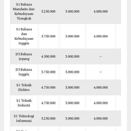
S1 Bahasa
Mandarin dan
5.250.000
3.000.000
4.000.000
8.250.
Kebudayaan
Tiongkok
S1 Bahasa
dan
5.750.000
3.000.000
4.000.000
8.750.
Kebudayaan
Inggris
D3 Bahasa
4.500.000
3.000.000
–
7.500.
Jepang
D3 Bahasa
3.750.000
3.000.000
–
6.750.
Inggris
S1 Teknik
4.750.000
3.000.000
4.000.000
7.750.
Elektro
S1 Teknik
4.750.000
3.000.000
4.000.000
7.750.
Industri
S1 Teknologi
5.250.000
3.000.000
4.000.000
8.250.
Informasi