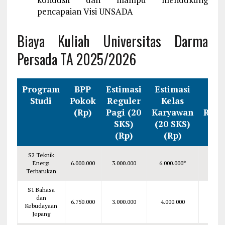
pencapaian Visi UNSADA
Biaya Kuliah Universitas Darma
Persada TA 2025/2026
Program
BPP
Estimasi
Estimasi
Tot
Studi
Pokok
Reguler
Kelas
Kel
(Rp)
Pagi (20
Karyawan
Regu
SKS)
(20 SKS)
Pag
(Rp)
(Rp)
(Rp
S2 Teknik
Energi
6.000.000
3.000.000
6.000.000*
–
Terbarukan
S1 Bahasa
dan
6.750.000
3.000.000
4.000.000
9.750.
Kebudayaan
Jepang