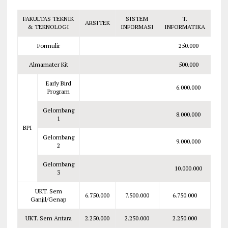
FAKULTAS TEKNIK
SISTEM
T.
ARSITEK
T. S
& TEKNOLOGI
INFORMASI
INFORMATIKA
Formulir
250.000
Almamater Kit
500.000
Early Bird
6.000.000
Program
Gelombang
8.000.000
1
BPI
Gelombang
9.000.000
2
Gelombang
10.000.000
3
UKT. Sem
6.750.000
7.500.000
6.750.000
7.50
Ganjil/Genap
UKT. Sem Antara
2.250.000
2.250.000
2.250.000
2.50