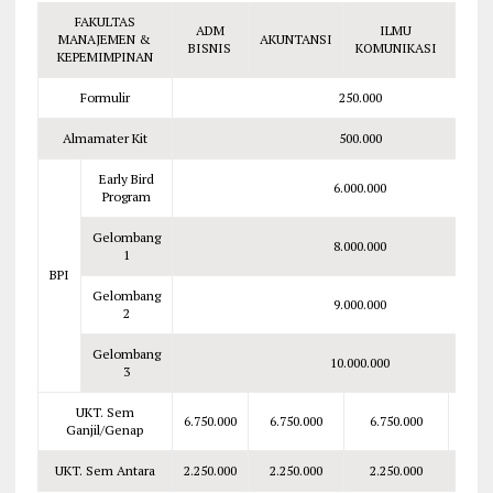
FAKULTAS
ADM
ILMU
MANAJEMEN &
AKUNTANSI
MAN
BISNIS
KOMUNIKASI
KEPEMIMPINAN
Formulir
250.000
Almamater Kit
500.000
Early Bird
6.000.000
Program
Gelombang
8.000.000
1
BPI
Gelombang
9.000.000
2
Gelombang
10.000.000
3
UKT. Sem
6.750.000
6.750.000
6.750.000
7.5
Ganjil/Genap
UKT. Sem Antara
2.250.000
2.250.000
2.250.000
2.5