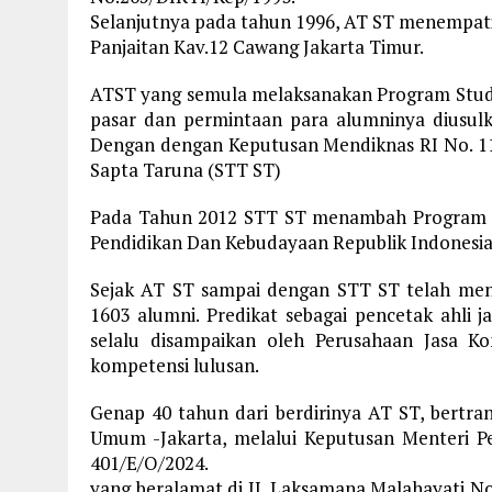
Selanjutnya pada tahun 1996, AT ST menempati 
Panjaitan Kav.12 Cawang Jakarta Timur.
ATST yang semula melaksanakan Program Studi
pasar dan permintaan para alumninya diusulk
Dengan dengan Keputusan Mendiknas RI No. 117
Sapta Taruna (STT ST)
Pada Tahun 2012 STT ST menambah Program St
Pendidikan Dan Kebudayaan Republik Indonesi
Sejak AT ST sampai dengan STT ST telah meng
1603 alumni. Predikat sebagai pencetak ahli j
selalu disampaikan oleh Perusahaan Jasa Ko
kompetensi lulusan.
Genap 40 tahun dari berdirinya AT ST, bertra
Umum -Jakarta, melalui Keputusan Menteri P
401/E/O/2024.
yang beralamat di JI. Laksamana Malahayati No