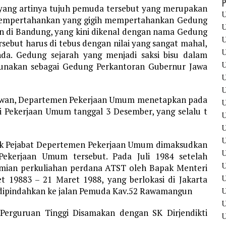
P
yang artinya tujuh pemuda tersebut yang merupakan
U
mempertahankan yang gigih mempertahankan Gedung
U
 di Bandung, yang kini dikenal dengan nama Gedung
U
ebut harus di tebus dengan nilai yang sangat mahal,
U
da. Gedung sejarah yang menjadi saksi bisu dalam
U
rgunakan sebagai Gedung Perkantoran Gubernur Jawa
U
U
lawan, Departemen Pekerjaan Umum menetapkan pada
U
i Pekerjaan Umum tanggal 3 Desember, yang selalu t
U
U
U
ak Pejabat Depertemen Pekerjaan Umum dimaksudkan
U
kerjaan Umum tersebut. Pada Juli 1984 setelah
esmian perkuliahan perdana ATST oleh Bapak Menteri
U
t 19883 – 21 Maret 1988, yang berlokasi di Jakarta
 dipindahkan ke jalan Pemuda Kav.52 Rawamangun
U
erguruan Tinggi Disamakan dengan SK Dirjendikti
U