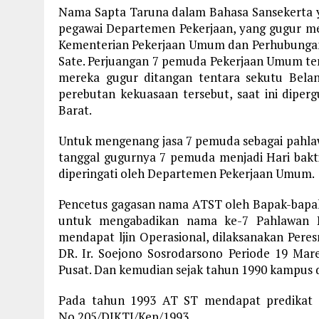
Nama Sapta Taruna dalam Bahasa Sansekerta 
pegawai Departemen Pekerjaan, yang gugur 
Kementerian Pekerjaan Umum dan Perhubungan
Sate. Perjuangan 7 pemuda Pekerjaan Umum ters
mereka gugur ditangan tentara sekutu Belan
perebutan kekuasaan tersebut, saat ini dipe
Barat.
Untuk mengenang jasa 7 pemuda sebagai pah
tanggal gugurnya 7 pemuda menjadi Hari bakt
diperingati oleh Departemen Pekerjaan Umum.
Pencetus gagasan nama ATST oleh Bapak-bap
untuk mengabadikan nama ke-7 Pahlawan Pe
mendapat ljin Operasional, dilaksanakan Per
DR. Ir. Soejono Sosrodarsono Periode 19 Mare
Pusat. Dan kemudian sejak tahun 1990 kampus
Pada tahun 1993 AT ST mendapat predikat P
No.205/DIKTI/Kep/1993.