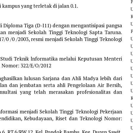
P
kampus yang terletak di jalan 0.1.
U
 Diploma Tiga (D-I11) dengan mengantisipasi pangsa
P
an menjadi Sekolah Tinggi Teknologi Sapta Taruna.
U
/0 /0 /2003, resmi menjadi Sekolah Tinggi Teknologi
U
udi Teknik lnformatika melalui Keputusan Menteri
a Nomor: 322/E/O/2012
U
U
hasilkan lulusan Sarjana dan Ahli Madya lebih dari
alan dan jembatan serta ahli Pengelolaan Air Bersih,
nsultasi yang telah merasakan profesionalitas dan
U
nformasi menjadi Sekolah Tinggi Teknologi Pekerjaan
U
endidikan, Kebudayaan, Riset dan Teknologi Nomor:
.6, RT.6/RW.12, Kel. Pondok Bambu, Kee. Duren Sawit,