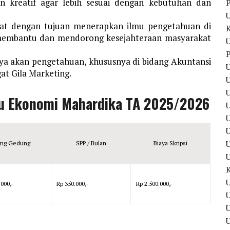
an kreatif agar lebih sesuai dengan kebutuhan dan
P
at dengan tujuan menerapkan ilmu pengetahuan di
membantu dan mendorong kesejahteraan masyarakat
U
P
ya akan pengetahuan, khususnya di bidang Akuntansi
U
t Gila Marketing.
U
lmu Ekonomi Mahardika TA 2025/2026
U
U
ng Gedung
SPP / Bulan
Biaya Skripsi
U
.000,-
Rp 350.000,-
Rp 2.500.000,-
U