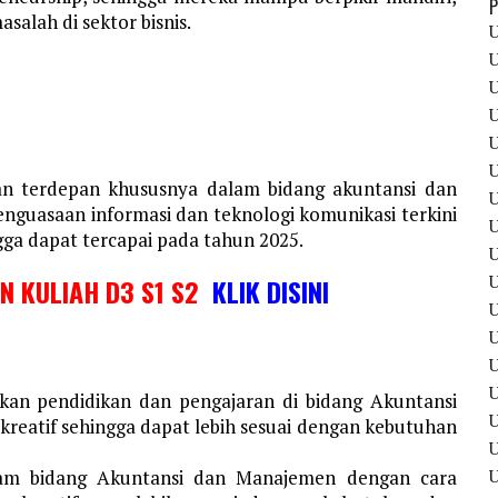
P
salah di sektor bisnis.
U
U
U
U
U
U
an terdepan khususnya dalam bidang akuntansi dan
U
uasaan informasi dan teknologi komunikasi terkini
U
ga dapat tercapai pada tahun 2025.
U
U
IN KULIAH D3 S1 S2
KLIK DISINI
U
U
U
an pendidikan dan pengajaran di bidang Akuntansi
kreatif sehingga dapat lebih sesuai dengan kebutuhan
U
U
am bidang Akuntansi dan Manajemen dengan cara