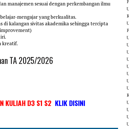
P
dan manajemen sesuai dengan perkembangan ilmu
elajar-mengajar yang berkualitas.
U
 di kalangan sivitas akademika sehingga tercipta
s improvement)
P
ri.
U
kreatif.
U
unan TA 2025/2026
U
U
IN KULIAH D3 S1 S2
KLIK DISINI
U
U