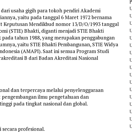
P
U
dari usaha gigih para tokoh pendiri Akademi
U
iannya, yaitu pada tanggal 6 Maret 1972 bernama
U
t Keputusan Mendikbud nomor 13/D/O/1993 tanggal
U
mi (STIE) Bhakti, diganti menjadi STIE Bhakti
k pada tahun 1988, yang merupakan penggabungan
U
elumnya, yaitu STIE Bhakti Pembangunan, STIE Widya
U
donesia (AMAPI). Saat ini semua Program Studi
U
akreditasi B dari Badan Akreditasi Nasional
U
U
U
U
U
ional dan terpercaya melalui penyelenggaraan
sat pengembangan ilmu pengetahuan dan
inggi pada tingkat nasional dan global.
U
U
U
secara profesional.