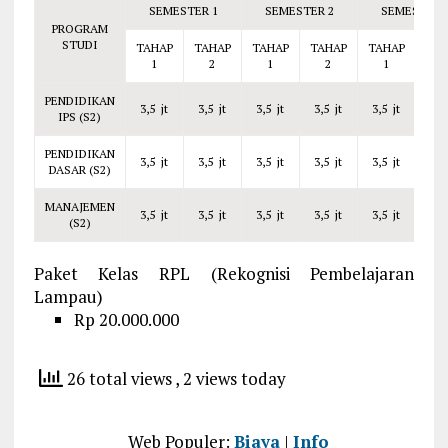
SEMESTER 1
SEMESTER 2
SEMESTER 
PROGRAM
STUDI
TAHAP
TAHAP
TAHAP
TAHAP
TAHAP
TAH
1
2
1
2
1
2
PENDIDIKAN
3,5 jt
3,5 jt
3,5 jt
3,5 jt
3,5 jt
3,5
IPS (S2)
PENDIDIKAN
3,5 jt
3,5 jt
3,5 jt
3,5 jt
3,5 jt
3,5
DASAR (S2)
MANAJEMEN
3,5 jt
3,5 jt
3,5 jt
3,5 jt
3,5 jt
3,5
(S2)
Paket Kelas RPL (Rekognisi Pembelajaran
Lampau)
Rp 20.000.000
26 total views
, 2 views today
Web Populer:
Biaya
|
Info