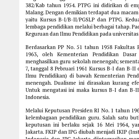
382/Kab tahun 1954. PTPG ini didirikan di e
Malang. Dengan demikian terdapat dua macam 
yaitu Kursus B-I/B-II/PGSLP dan PTPG. Kedua
lembaga pendidikan melalui berbagai tahap. Pa
Keguruan dan Ilmu Pendidikan pada universitas
Berdasarkan PP No. 51 tahun 1958 Fakultas P
1963, oleh Kementerian Pendidikan Dasar 
menghasilkan guru sekolah menengah; sementa
7, tanggal 8 Pebruari 1961 Kursus B-I dan B-II
Ilmu Pendidikan) di bawah Kementerian Pend
menengah. Dualisme ini dirasakan kurang e
Untuk mengatasi ini maka kursus B-I dan B-II 
Indonesia.
Melalui Keputusan Presiden RI No. 1 tahun 1963
kelembagaan pendidikan guru. Salah satu but
keputusan ini berlaku sejak 16 Mei 1964, ya
Jakarta. FKIP dan IPG diubah menjadi IKIP (Ins
Indonesia dan IPG Jakarta diintegrasikan me