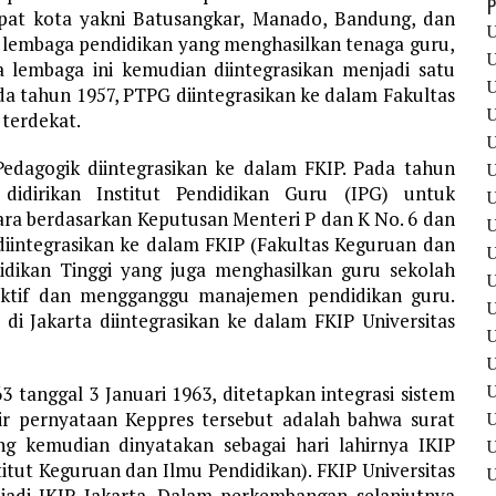
P
mpat kota yakni Batusangkar, Manado, Bandung, dan
U
lembaga pendidikan yang menghasilkan tenaga guru,
U
 lembaga ini kemudian diintegrasikan menjadi satu
U
da tahun 1957, PTPG diintegrasikan ke dalam Fakultas
U
 terdekat.
U
edagogik diintegrasikan ke dalam FKIP. Pada tahun
U
didirikan Institut Pendidikan Guru (IPG) untuk
U
ra berdasarkan Keputusan Menteri P dan K No. 6 dan
U
 diintegrasikan ke dalam FKIP (Fakultas Keguruan dan
U
idikan Tinggi yang juga menghasilkan guru sekolah
U
fektif dan mengganggu manajemen pendidikan guru.
U
di Jakarta diintegrasikan ke dalam FKIP Universitas
U
U
 tanggal 3 Januari 1963, ditetapkan integrasi sistem
ir pernyataan Keppres tersebut adalah bahwa surat
ng kemudian dinyatakan sebagai hari lahirnya IKIP
U
titut Keguruan dan Ilmu Pendidikan). FKIP Universitas
U
njadi IKIP Jakarta. Dalam perkembangan selanjutnya