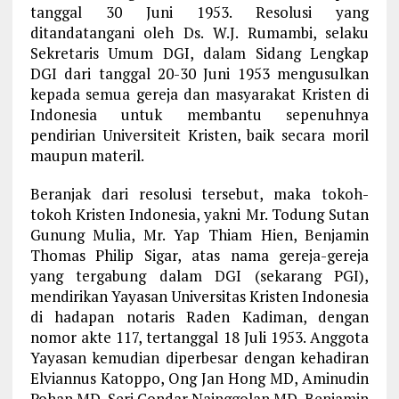
tanggal 30 Juni 1953. Resolusi yang
ditandatangani oleh Ds. W.J. Rumambi, selaku
Sekretaris Umum DGI, dalam Sidang Lengkap
DGI dari tanggal 20-30 Juni 1953 mengusulkan
kepada semua gereja dan masyarakat Kristen di
Indonesia untuk membantu sepenuhnya
pendirian Universiteit Kristen, baik secara moril
maupun materil.
Beranjak dari resolusi tersebut, maka tokoh-
tokoh Kristen Indonesia, yakni Mr. Todung Sutan
Gunung Mulia, Mr. Yap Thiam Hien, Benjamin
Thomas Philip Sigar, atas nama gereja-gereja
yang tergabung dalam DGI (sekarang PGI),
mendirikan Yayasan Universitas Kristen Indonesia
di hadapan notaris Raden Kadiman, dengan
nomor akte 117, tertanggal 18 Juli 1953. Anggota
Yayasan kemudian diperbesar dengan kehadiran
Elviannus Katoppo, Ong Jan Hong MD, Aminudin
Pohan MD, Seri Condar Nainggolan MD, Benjamin