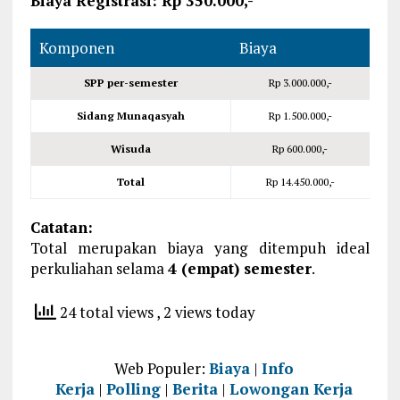
Biaya Registrasi: Rp 350.000,-
Komponen
Biaya
SPP per-semester
Rp 3.000.000,-
Sidang Munaqasyah
Rp 1.500.000,-
Wisuda
Rp 600.000,-
Total
Rp 14.450.000,-
Catatan:
Total merupakan biaya yang ditempuh ideal
perkuliahan selama
4 (empat) semester
.
24 total views
, 2 views today
Web Populer:
Biaya
|
Info
Kerja
|
Polling
|
Berita
|
Lowongan Kerja