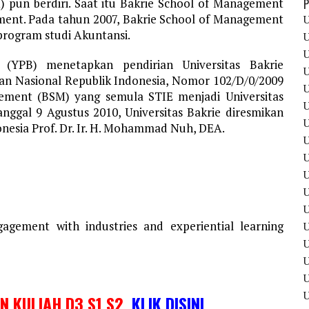
 pun berdiri. Saat itu Bakrie School of Management
P
ment. Pada tahun 2007, Bakrie School of Management
U
rogram studi Akuntansi.
U
U
 (YPB) menetapkan pendirian Universitas Bakrie
U
an Nasional Republik Indonesia, Nomor 102/D/0/2009
U
ement (BSM) yang semula STIE menjadi Universitas
U
ggal 9 Agustus 2010, Universitas Bakrie diresmikan
U
nesia Prof. Dr. Ir. H. Mohammad Nuh, DEA.
U
U
U
U
U
gagement with industries and experiential learning
U
U
U
IN KULIAH D3 S1 S2
KLIK DISINI