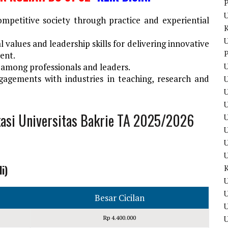
P
ompetitive society through practice and experiential
U
values and leadership skills for delivering innovative
P
ent.
U
 among professionals and leaders.
gagements with industries in teaching, research and
U
kasi Universitas Bakrie TA 2025/2026
U
U
i)
U
U
Besar Cicilan
Rp 4.400.000