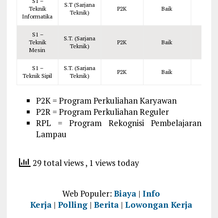
S1 –
S.T (Sarjana
Teknik
P2K
Baik
Rp. 
Teknik)
Informatika
S1 –
S.T. (Sarjana
Teknik
P2K
Baik
Rp. 
Teknik)
Mesin
S1 –
S.T. (Sarjana
P2K
Baik
Rp. 
Teknik Sipil
Teknik)
P2K = Program Perkuliahan Karyawan
P2R = Program Perkuliahan Reguler
RPL = Program Rekognisi Pembelajaran
Lampau
29 total views
, 1 views today
Web Populer:
Biaya
|
Info
Kerja
|
Polling
|
Berita
|
Lowongan Kerja