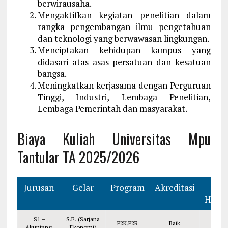
berwirausaha.
Mengaktifkan kegiatan penelitian dalam
rangka pengembangan ilmu pengetahuan
dan teknologi yang berwawasan lingkungan.
Menciptakan kehidupan kampus yang
didasari atas asas persatuan dan kesatuan
bangsa.
Meningkatkan kerjasama dengan Perguruan
Tinggi, Industri, Lembaga Penelitian,
Lembaga Pemerintah dan masyarakat.
Biaya Kuliah Universitas Mpu
Tantular TA 2025/2026
Jurusan
Gelar
Program
Akreditasi
U
Herreg
S1 –
S.E. (Sarjana
P2K,P2R
Baik
Rp. 
Akuntansi
Ekonomi)