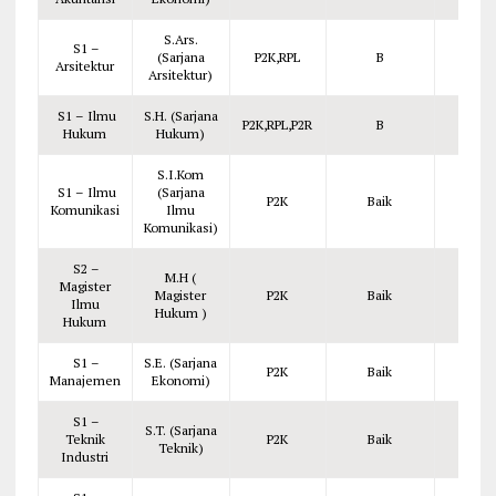
S.Ars.
S1 –
(Sarjana
P2K,RPL
B
Rp. 
Arsitektur
Arsitektur)
S1 – Ilmu
S.H. (Sarjana
P2K,RPL,P2R
B
Rp. 
Hukum
Hukum)
S.I.Kom
S1 – Ilmu
(Sarjana
P2K
Baik
Rp. 
Komunikasi
Ilmu
Komunikasi)
S2 –
M.H (
Magister
Magister
P2K
Baik
Rp. 1
Ilmu
Hukum )
Hukum
S1 –
S.E. (Sarjana
P2K
Baik
Rp. 
Manajemen
Ekonomi)
S1 –
S.T. (Sarjana
Teknik
P2K
Baik
Rp. 
Teknik)
Industri