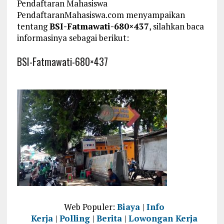
Pendaftaran Mahasiswa
PendaftaranMahasiswa.com menyampaikan
tentang
BSI-Fatmawati-680×437
, silahkan baca
informasinya sebagai berikut:
BSI-Fatmawati-680×437
Web Populer:
Biaya
|
Info
Kerja
|
Polling
|
Berita
|
Lowongan Kerja