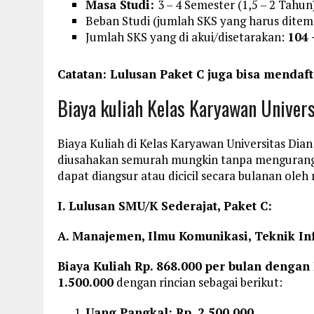
Masa Studi:
3 – 4 Semester (1,5 – 2 Tahun
Beban Studi (jumlah SKS yang harus dite
Jumlah SKS yang di akui/disetarakan:
104 
Catatan: Lulusan Paket C juga bisa mendaft
Biaya kuliah Kelas Karyawan Univer
Biaya Kuliah di Kelas Karyawan Universitas Di
diusahakan semurah mungkin tanpa mengurangi k
dapat diangsur atau dicicil secara bulanan oleh
I. Lulusan SMU/K Sederajat, Paket C:
A. Manajemen, Ilmu Komunikasi, Teknik In
Biaya Kuliah Rp. 868.000 per bulan denga
1.500.000
dengan rincian sebagai berikut:
Uang Pangkal: Rp. 2.500.000