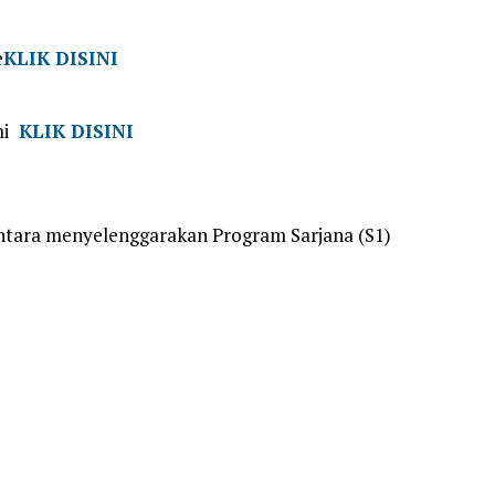
e
KLIK DISINI
mi
KLIK DISINI
ntara menyelenggarakan Program Sarjana (S1)