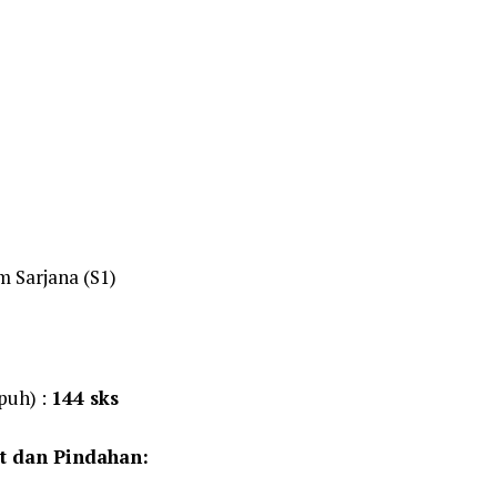
 Sarjana (S1)
puh) :
144 sks
at dan Pindahan: