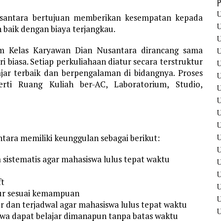
P
U
usantara bertujuan memberikan kesempatan kepada
U
 baik dengan biaya terjangkau.
U
am Kelas Karyawan Dian Nusantara dirancang sama
U
 biasa. Setiap perkuliahaan diatur secara terstruktur
U
jar terbaik dan berpengalaman di bidangnya. Proses
U
perti Ruang Kuliah ber-AC, Laboratorium, Studio,
U
U
U
U
U
tara memiliki keunggulan sebagai berikut:
U
a sistematis agar mahasiswa lulus tepat waktu
U
ft
sur sesuai kemampuan
U
ur dan terjadwal agar mahasiswa lulus tepat waktu
U
iswa dapat belajar dimanapun tanpa batas waktu