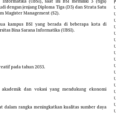
 Informatika (UBSI), saat ini BSI memiliki 3 (tiga)
P
di dengan jenjang Diploma Tiga (D3) dan Strata Satu
U
ram Magister Management (S2).
U
U
ua kampus BSI yang berada di beberapa kota di
U
sitas Bina Sarana Informatika (UBSI).
U
U
U
U
U
U
reatif pada tahun 2033.
U
U
n akademik dan vokasi yang mendukung ekonomi
U
U
t dalam rangka meningkatkan kualitas sumber daya
U