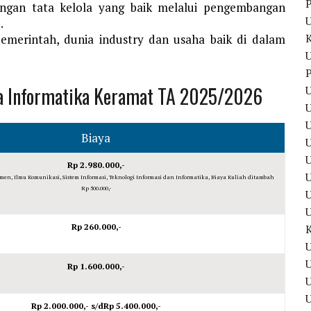
P
engan tata kelola yang baik melalui pengembangan
.
emerintah, dunia industry dan usaha baik di dalam
U
P
ana Informatika Keramat TA 2025/2026
U
U
Biaya
U
Rp 2.980.000,-
U
men, Ilmu Komunikasi, Sistem Informasi, Teknologi Informasi dan Informatika, Biaya Kuliah ditambah
Rp 500.000,-
Rp 260.000,-
U
U
Rp 1.600.000,-
Rp 2.000.000,- s/dRp 5.400.000,-