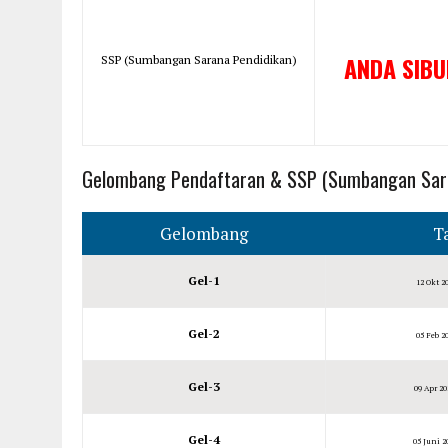
ANDA SIBU
SSP (Sumbangan Sarana Pendidikan)
Gelombang Pendaftaran & SSP (Sumbangan Sara
Gelombang
T
Gel-1
12 Okt 20
Gel-2
05 Feb 20
Gel-3
09 Apr 20
Gel-4
05 Juni 2