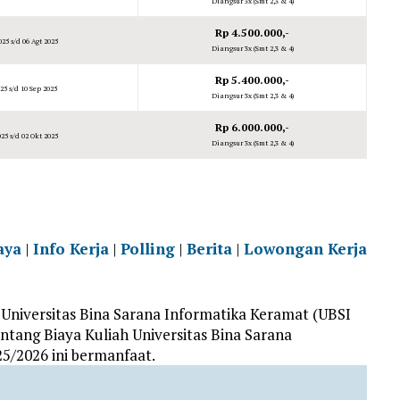
Diangsur 3x (Smt 2,3 & 4)
Rp 4.500.000,-
025 s/d 06 Agt 2025
Diangsur 3x (Smt 2,3 & 4)
Rp 5.400.000,-
25 s/d 10 Sep 2025
Diangsur 3x (Smt 2,3 & 4)
Rp 6.000.000,-
25 s/d 02 Okt 2025
Diangsur 3x (Smt 2,3 & 4)
aya
|
Info Kerja
|
Polling
|
Berita
|
Lowongan Kerja
Universitas Bina Sarana Informatika Keramat (UBSI
tang Biaya Kuliah Universitas Bina Sarana
5/2026 ini bermanfaat.