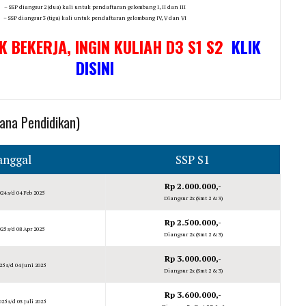
– SSP diangsur 2 (dua) kali untuk pendaftaran gelombang I, II dan III
– SSP diangsur 3 (tiga) kali untuk pendaftaran gelombang IV, V dan VI
K BEKERJA, INGIN KULIAH D3 S1 S2
KLIK
DISINI
na Pendidikan)
anggal
SSP S1
Rp 2.000.000,-
24 s/d 04 Feb 2025
Diangsur 2x (Smt 2 & 3)
Rp 2.500.000,-
25 s/d 08 Apr 2025
Diangsur 2x (Smt 2 & 3)
Rp 3.000.000,-
25 s/d 04 Juni 2025
Diangsur 2x (Smt 2 & 3)
Rp 3.600.000,-
025 s/d 03 Juli 2025