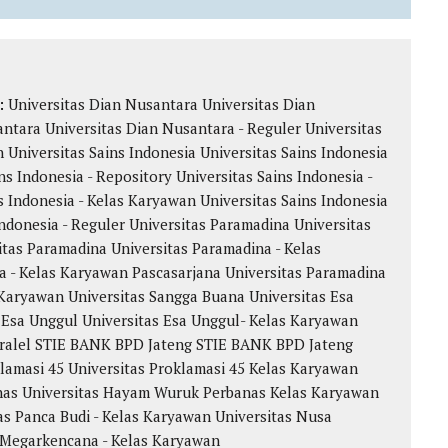
k:
Universitas Dian Nusantara
Universitas Dian
antara
Universitas Dian Nusantara - Reguler
Universitas
n
Universitas Sains Indonesia
Universitas Sains Indonesia
ns Indonesia - Repository
Universitas Sains Indonesia -
s Indonesia - Kelas Karyawan
Universitas Sains Indonesia
Indonesia - Reguler
Universitas Paramadina
Universitas
itas Paramadina
Universitas Paramadina - Kelas
a - Kelas Karyawan
Pascasarjana Universitas Paramadina
Karyawan Universitas Sangga Buana
Universitas Esa
 Esa Unggul
Universitas Esa Unggul- Kelas Karyawan
ralel
STIE BANK BPD Jateng
STIE BANK BPD Jateng
klamasi 45
Universitas Proklamasi 45 Kelas Karyawan
nas
Universitas Hayam Wuruk Perbanas Kelas Karyawan
as Panca Budi - Kelas Karyawan
Universitas Nusa
 Megarkencana - Kelas Karyawan